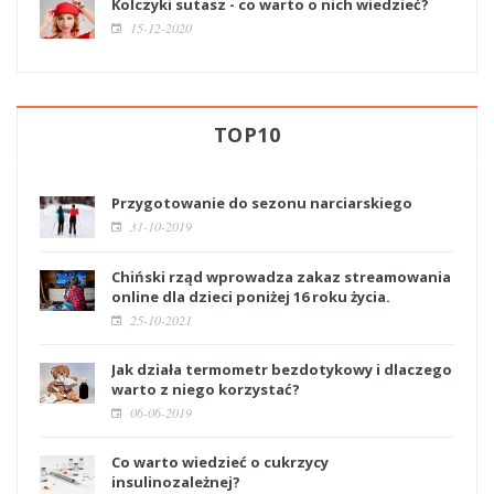
Kolczyki sutasz - co warto o nich wiedzieć?
15-12-2020
TOP10
Przygotowanie do sezonu narciarskiego
31-10-2019
Chiński rząd wprowadza zakaz streamowania
online dla dzieci poniżej 16 roku życia.
25-10-2021
Jak działa termometr bezdotykowy i dlaczego
warto z niego korzystać?
06-06-2019
Co warto wiedzieć o cukrzycy
insulinozależnej?