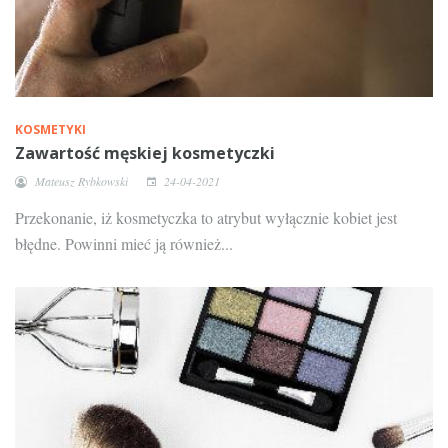
KOSMETYKI
Zawartość męskiej kosmetyczki
Mateusz Rybkowski
24-04-2021
Przekonanie, iż kosmetyczka to atrybut wyłącznie kobiet jest
błędne. Powinni mieć ją również...