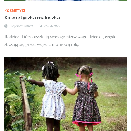
KOSMETYKI
Kosmetyczka maluszka
Wojciech Żmuda
25-04-2019
Rodzice, który oczekują swojego pierwszego dziecka, często
stresują się przed wejściem w nową rolę....