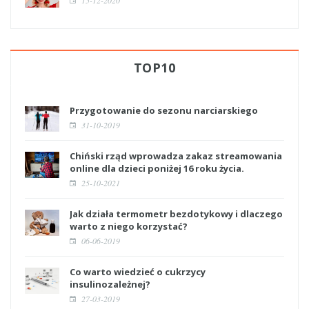
15-12-2020
TOP10
Przygotowanie do sezonu narciarskiego
31-10-2019
Chiński rząd wprowadza zakaz streamowania
online dla dzieci poniżej 16 roku życia.
25-10-2021
Jak działa termometr bezdotykowy i dlaczego
warto z niego korzystać?
06-06-2019
Co warto wiedzieć o cukrzycy
insulinozależnej?
27-03-2019