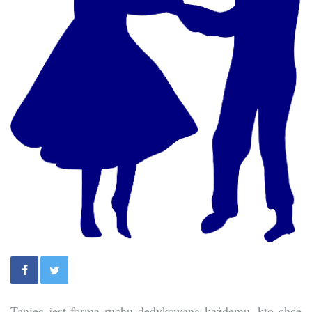
Taniec jest formą ruchu dedykowaną każdemu, kto chce